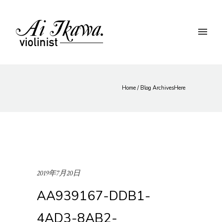
Home
/ Blog ArchivesHere
2019年7月20日
AA939167-DDB1-
4AD3-8AB2-