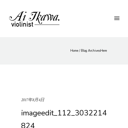
Home
/ Blog ArchivesHere
2017年8月4日
imageedit_112_3032214
824